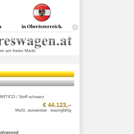
n
in Oberösterreich.
er am freien Markt
e
 ARTICO / Stoff schwarz
€ 44.123,–
MwSt. ausweisbar · leasingfähig
 Advanced