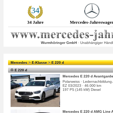
34
34 Jahre
Mercedes-Jahreswage
Wurmhöringer GmbH
· Unabhängiger Händl
Mercedes
>
E-Klasse
>
E 220 d
E 220 d
Mercedes E 220 d Avantgard
Polarweiss · Ledernachbildung
EZ 03/2023 · 46.000 km
197 PS (145 kW) Diesel
Mercedes E 220 d AMG Line